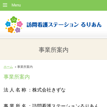
Menu
事業所案内
ホーム
»
事業所案内
事業所案内
法 人 名 称 ：株式会社きずな
事 業 所 名 ：訪問看護ステーションるりあん